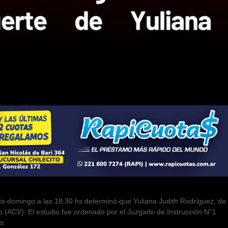
este domingo a las 18:30 hs determinó que Yuliana Judith Rodríguez, de
o (ACV). El estudio fue ordenado por el Juzgado de Instrucción N°1
s.