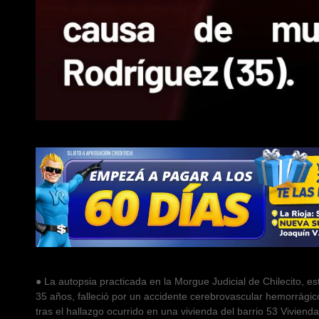
● La autopsia practicada en la Morgue Judicial de Chilecito, 
35 años, falleció por un accidente cerebrovascular hemorrágic
tras el hallazgo ocurrido en una vivienda del barrio 53 Vivienda