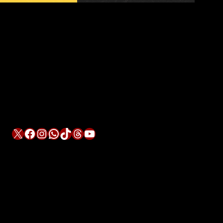
X
Facebook
Instagram
WhatsApp
TikTok
Threads
YouTube