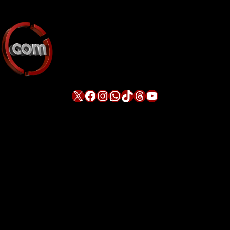
X
Facebook
Instagram
WhatsApp
TikTok
Threads
YouTube