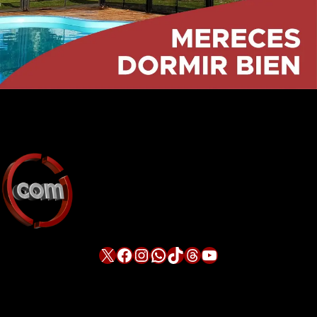
X
Facebook
Instagram
WhatsApp
TikTok
Threads
YouTube