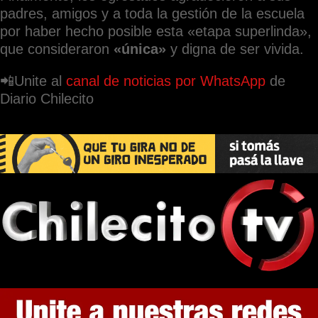
padres, amigos y a toda la gestión de la escuela
por haber hecho posible esta «etapa superlinda»,
que consideraron
«única»
y digna de ser vivida.
📲Unite al
canal de noticias por WhatsApp
de
Diario Chilecito