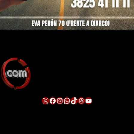
X
Facebook
Instagram
WhatsApp
TikTok
Threads
YouTube