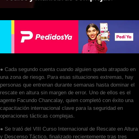
● Cada segundo cuenta cuando alguien queda atrapado en
una zona de riesgo. Para esas situaciones extremas, hay
personas que entrenan durante semanas hasta dominar el
rescate en altura sin margen de error. Uno de ellos es el
agente Facundo Chancalay, quien completó con éxito una
capacitación internacional clave para la seguridad en
operaciones tácticas complejas.
● Se trató del VIII Curso Internacional de Rescate en Altura
y Descenso Táctico, finalizado recientemente tras tres