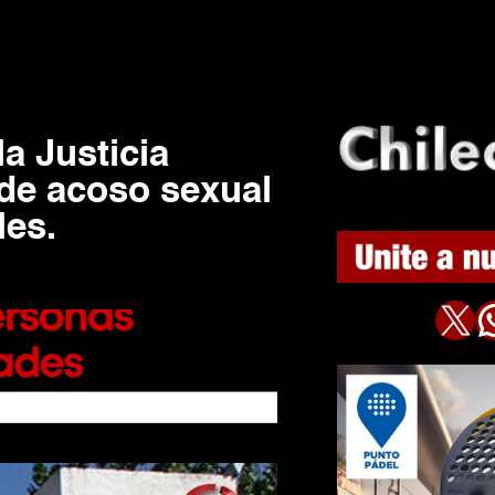
la Justicia
 de acoso sexual
les.
5
X
WhatsAp