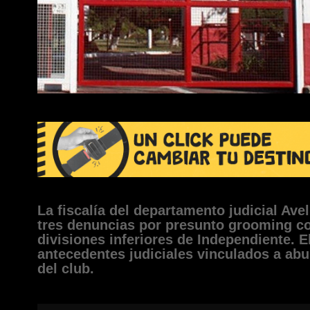
La fiscalía del departamento judicial Ave
tres denuncias por presunto grooming co
divisiones inferiores de Independiente. E
antecedentes judiciales vinculados a abu
del club.