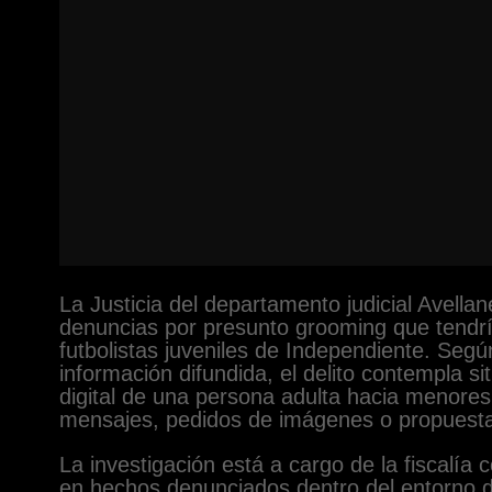
La Justicia del departamento judicial Avella
denuncias por presunto grooming que tendr
futbolistas juveniles de Independiente. Segú
información difundida, el delito contempla s
digital de una persona adulta hacia menore
mensajes, pedidos de imágenes o propuesta
La investigación está a cargo de la fiscalía 
en hechos denunciados dentro del entorno de 