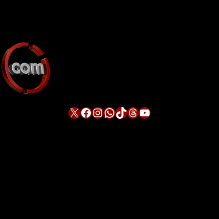
X
Facebook
Instagram
WhatsApp
TikTok
Threads
YouTube