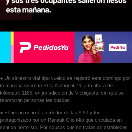
● Un siniestro vial tipo vuelco se registró este domingo por
la mañana sobre la Ruta Nacional 74, a la altura del
kilómetro 1185, en jurisdicción de Vichigasta, sin que se
reportaran personas lesionadas.
● El hecho ocurrió alrededor de las 9:50 y fue
protagonizado por un Renault Clio Mio que circulaba en
sentido norte-sur. Por causas que se tratan de establecer,