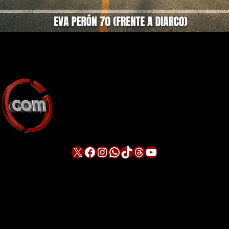
X
Facebook
Instagram
WhatsApp
TikTok
Threads
YouTube