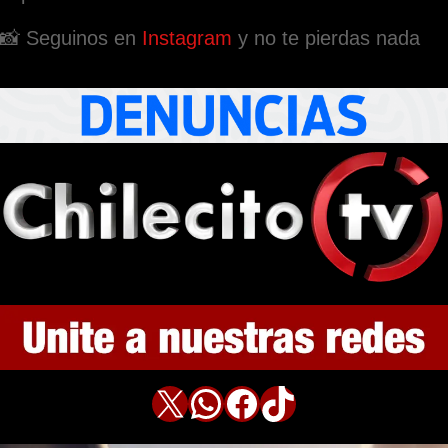
📸 Seguinos en
Instagram
y no te pierdas nada
X
WhatsApp
Facebook
TikTok