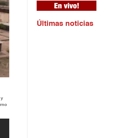
Ú
ltimas noticias
 y
orno